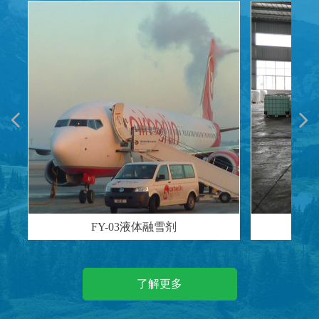
넳
넲
FY-03液体融雪剂
了解更多