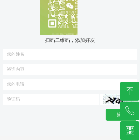
扫码二维码，添加好友
ꁸ
ꂅ
回到顶部
提交
ꀥ
13636118340